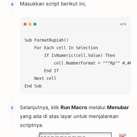
Masukkan script berikut ini,
Sub FormatRupiah()

    For Each cell In Selection

        If IsNumeric(cell.Value) Then

            cell.NumberFormat = """Rp"" #,##0"

        End If

    Next cell

End Sub
Selanjutnya, klik
Run Macro
melalui
Menubar
yang ada di atas layar untuk menjalankan
scriptnya.